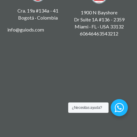
Cra. 19a #134a - 41
1900 N Bayshore
Bogotá · Colombia
Dr Suite 1A #136 - 2359
Miami · FL · USA 33132
info@guiods.com
60646463543212
¿Necesitas ayuda?