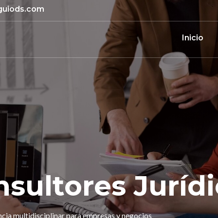
guiods.com
Inicio
sultores Juríd
ncia multidisciplinar para empresas y negocios