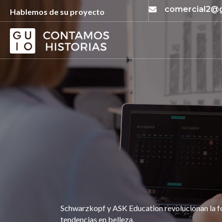
comercial2@
Hablemos de su proyecto
Schwarzkopf y ASK Education revolucionan la fo
tendencias en belleza,