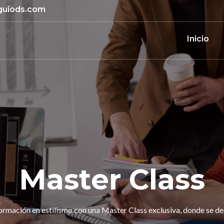
guiods.com
Inicio
Master Class
rmación en estilismo con una Master Class exclusiva, donde se des