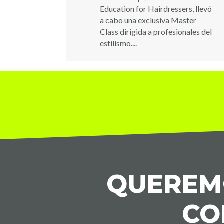
Education for Hairdressers, llevó
a cabo una exclusiva Master
Class dirigida a profesionales del
estilismo....
QUEREMO
CO