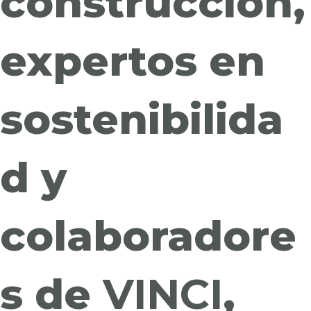
construcción,
expertos en
sostenibilida
d y
colaboradore
s de
VINCI
,