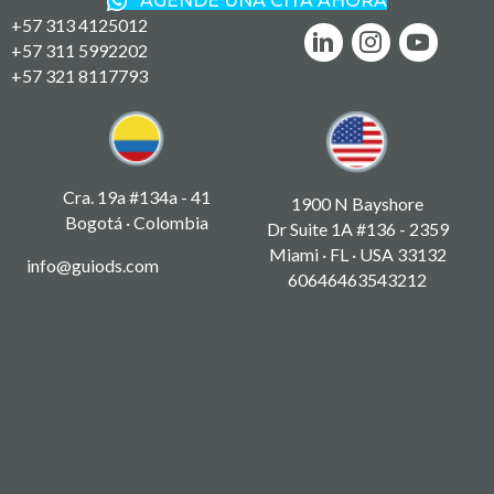
AGENDE UNA CITA AHORA
+57 313 4125012
+57 311 5992202
+57 321 8117793
Cra. 19a #134a - 41
1900 N Bayshore
Bogotá · Colombia
Dr Suite 1A #136 - 2359
Miami · FL · USA 33132
info@guiods.com
60646463543212